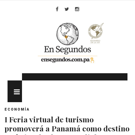
Skip
to
Facebook
Twitter
Instagram
content
MENU
ECONOMÍA
I Feria virtual de turismo
promoverá a Panamá como destino