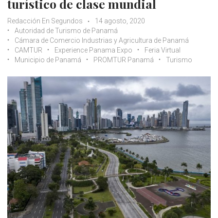
turístico de clase mundial
Redacción En Segundos
14 agosto, 2020
Autoridad de Turismo de Panamá
Cámara de Comercio Industrias y Agricultura de Panamá
CAMTUR
Experience Panama Expo
Feria Virtual
Municipio de Panamá
PROMTUR Panamá
Turismo