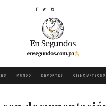
Facebook
Twitter
Instagram
LES
MUNDO
DEPORTES
CIENCIA/TECNO