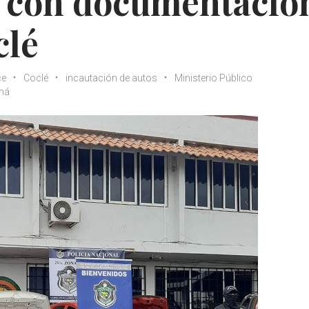
s con documentació
clé
ce
Coclé
incautación de autos
Ministerio Público
amá