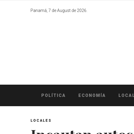
Skip
to
Panamá, 7 de August de 2026.
content
POLÍTICA
ECONOMÍA
LOCA
LOCALES