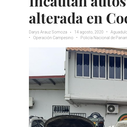
Incautan auto
alterada en Co
Darys Arauz Somoza
14 agosto, 2020
Aguadul
Operación Campesino
Policía Nacional de Pan