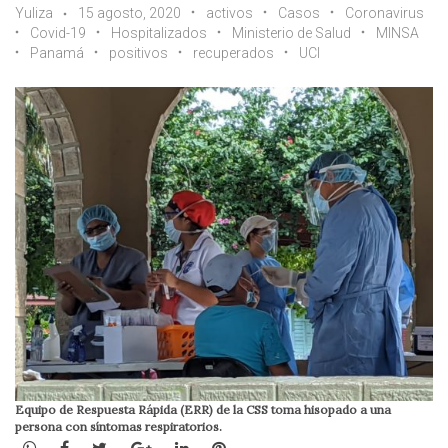
Yuliza
15 agosto, 2020
activos
Casos
Coronavirus
Covid-19
Hospitalizados
Ministerio de Salud
MINSA
Panamá
positivos
recuperados
UCI
Equipo de Respuesta Rápida (ERR) de la CSS toma hisopado a una
persona con síntomas respiratorios.
WhatsApp
Facebook
Twitter
Google+
LinkedIn
Pinterest