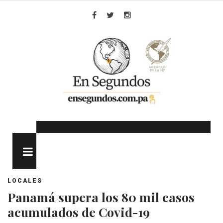
Skip
to
Facebook
Twitter
Instagram
content
MENU
LOCALES
Panamá supera los 80 mil casos
acumulados de Covid-19