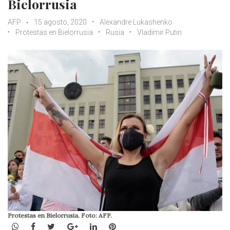
Bielorrusia
AFP
15 agosto, 2020
Alexandre Lukashenko
Protestas en Bielorrusia
Rusia
Vladimir Putin
Protestas en Bielorrusia. Foto: AFP.
WhatsApp
Facebook
Twitter
Google+
LinkedIn
Pinterest