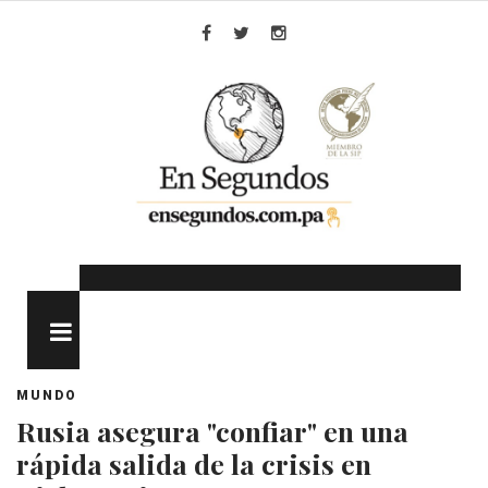
Skip
to
Facebook
Twitter
Instagram
content
MENU
MUNDO
Rusia asegura "confiar" en una
rápida salida de la crisis en