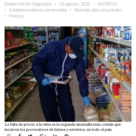
Redacción En Segundos
16 agosto, 2020
ACODECO
Establecimientos comerciales
Normas del consumidor
Precios
La falta de precio a la vista es la segunda anomalía más común que
incurren los proveedores de bienes y servicios, en todo el país.
WhatsApp
Facebook
Twitter
Google+
LinkedIn
Pinterest