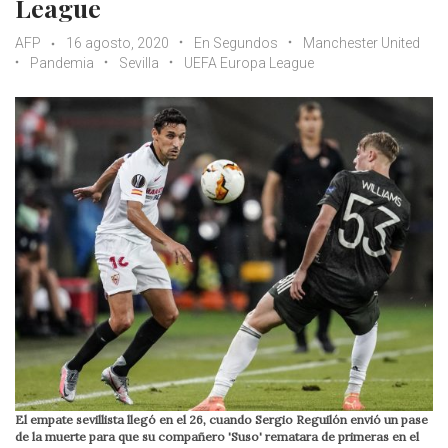
League
AFP
16 agosto, 2020
En Segundos
Manchester United
Pandemia
Sevilla
UEFA Europa League
El empate sevillista llegó en el 26, cuando Sergio Reguilón envió un pase
de la muerte para que su compañero 'Suso' rematara de primeras en el