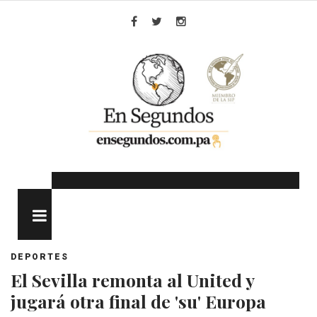
Skip
to
Facebook
Twitter
Instagram
content
MENU
DEPORTES
El Sevilla remonta al United y
jugará otra final de 'su' Europa