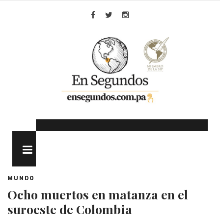
Skip
to
Facebook
Twitter
Instagram
content
MENU
MUNDO
Ocho muertos en matanza en el
suroeste de Colombia