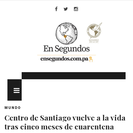
Skip
to
Facebook
Twitter
Instagram
content
MENU
MUNDO
Centro de Santiago vuelve a la vida
tras cinco meses de cuarentena