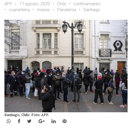
AFP
17 agosto, 2020
Chile
confinamiento
cuarentena
meses
Pandemia
Santiago
Santiago, Chile. Foto: AFP.
WhatsApp
Facebook
Twitter
Google+
LinkedIn
Pinterest