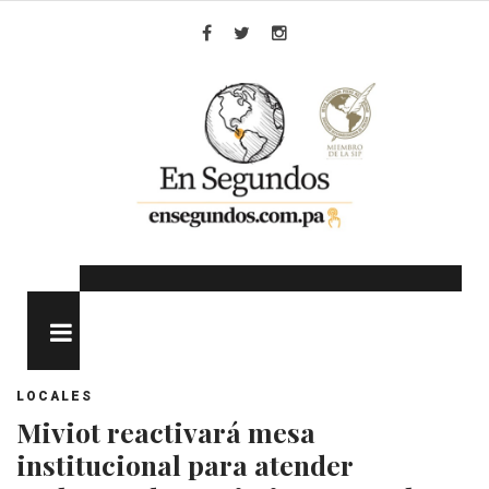
Skip
to
Facebook
Twitter
Instagram
content
MENU
LOCALES
Miviot reactivará mesa
institucional para atender