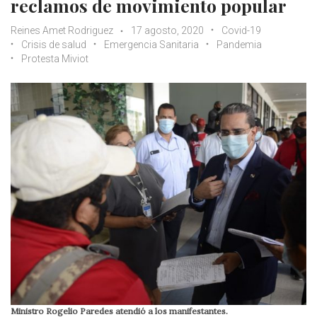
reclamos de movimiento popular
Reines Amet Rodriguez
17 agosto, 2020
Covid-19
Crisis de salud
Emergencia Sanitaria
Pandemia
Protesta Miviot
Ministro Rogelio Paredes atendió a los manifestantes.