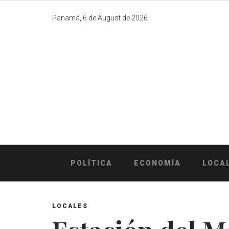
Skip
to
Panamá, 6 de August de 2026.
content
POLÍTICA
ECONOMÍA
LOCA
LOCALES