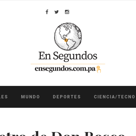
Facebook
Twitter
Instagram
LES
MUNDO
DEPORTES
CIENCIA/TECNO