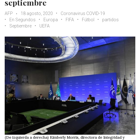
septiembre
AFP
18 agosto, 2020
Coronavirus COVID-19
En Segundos
Europa
FIFA
Fútbol
partidos
Septiembre
UEFA
(De izquierda a derecha) Kimberly Morris, directora de Integridad y