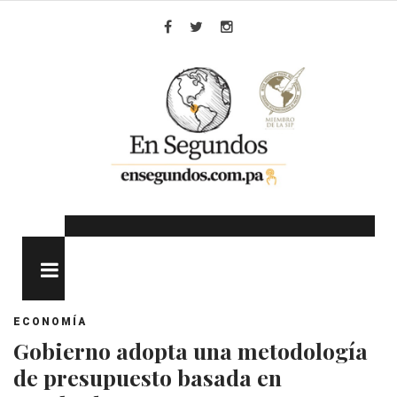
Skip
to
Facebook
Twitter
Instagram
content
MENU
ECONOMÍA
Gobierno adopta una metodología
de presupuesto basada en