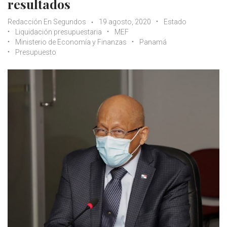
resultados
Redacción En Segundos
19 agosto, 2020
Estado
Liquidación presupuestaria
MEF
Ministerio de Economía y Finanzas
Panamá
Presupuesto