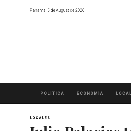
Skip
to
Panamá, 5 de August de 2026.
content
POLÍTICA
ECONOMÍA
LOCA
LOCALES