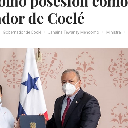
 tomó posesión como
dor de Coclé
Gobernador de Coclé
Janaina Tewaney Mencomo
Ministra