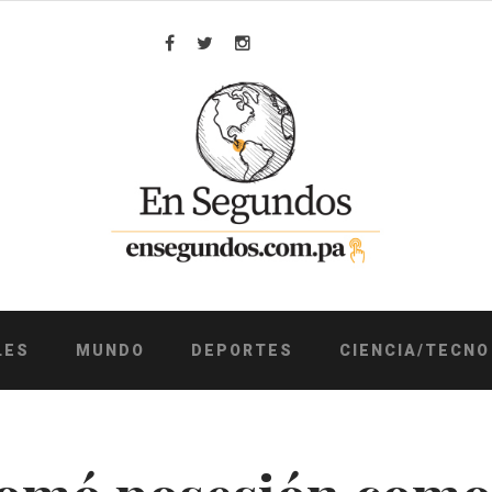
Facebook
Twitter
Instagram
LES
MUNDO
DEPORTES
CIENCIA/TECNO