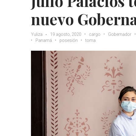
Julio Palacios
nuevo Goberna
Yuliza
19 agosto, 2020
cargo
Gobernador
Panamá
posesión
toma