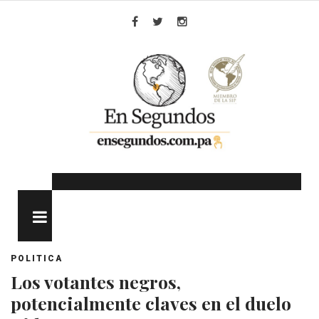
Skip
to
Facebook
Twitter
Instagram
content
MENU
POLITICA
Los votantes negros,
potencialmente claves en el duelo