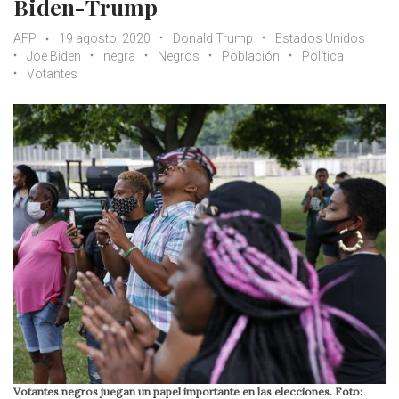
Biden-Trump
AFP
19 agosto, 2020
Donald Trump
Estados Unidos
Joe Biden
negra
Negros
Población
Política
Votantes
Votantes negros juegan un papel importante en las elecciones. Foto: