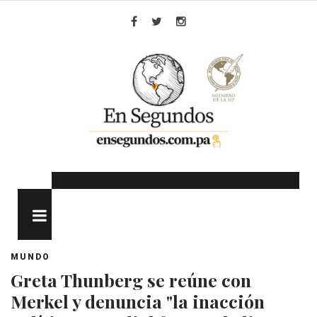
Skip
to
Facebook
Twitter
Instagram
content
MENU
MUNDO
Greta Thunberg se reúne con
Merkel y denuncia "la inacción