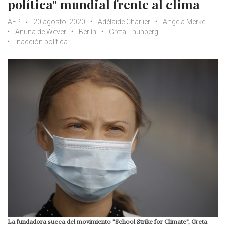
política" mundial frente al clima
AFP
20 agosto, 2020
Adélaide Charlier
Angela Merkel
Anuna de Wever
Berlín
Greta Thunberg
inacción política
La fundadora sueca del movimiento "School Strike for Climate", Greta