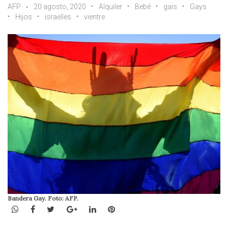
AFP
20 agosto, 2020
Alquiler
Bebé
gais
Gays
Hijos
israelíes
vientre
Bandera Gay. Foto: AFP.
WhatsApp
Facebook
Twitter
Google+
LinkedIn
Pinterest