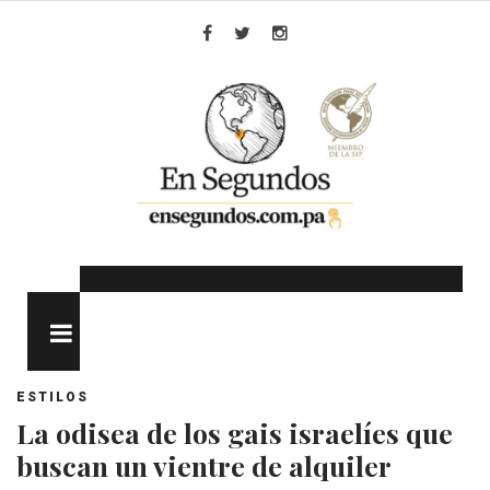
Skip
to
Facebook
Twitter
Instagram
content
MENU
ESTILOS
La odisea de los gais israelíes que
buscan un vientre de alquiler