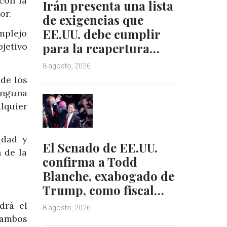
con la
Irán presenta una lista
or.
de exigencias que
EE.UU. debe cumplir
mplejo
para la reapertura…
jetivo
8 agosto, 2026
 de los
inguna
lquier
idad y
El Senado de EE.UU.
 de la
confirma a Todd
Blanche, exabogado de
Trump, como fiscal…
drá el
8 agosto, 2026
 ambos