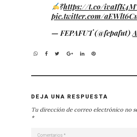
?
https://t.co/ivaIfK4
pic.twitter.com/aEWlt6C
— FEPAFUT (@fepafut)
A
WhatsApp
Facebook
Twitter
Google+
LinkedIn
Pinterest
DEJA UNA RESPUESTA
Tu dirección de correo electrónico no se
*