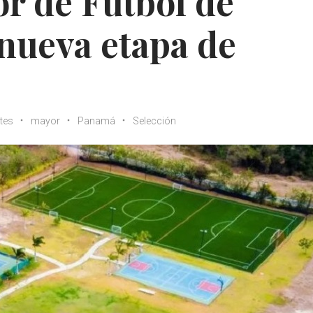
r de Fútbol de
nueva etapa de
tes
mayor
Panamá
Selección