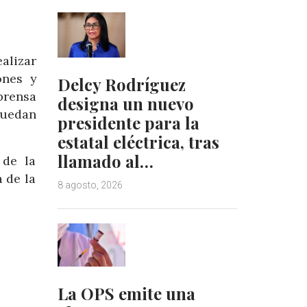
alizar
ones y
Delcy Rodríguez
prensa
designa un nuevo
puedan
presidente para la
estatal eléctrica, tras
llamado al…
 de la
 de la
8 agosto, 2026
La OPS emite una