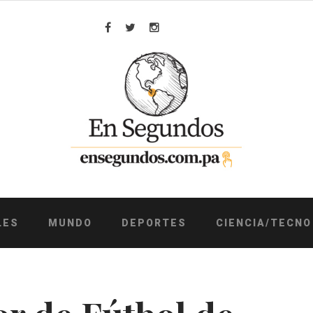
Facebook
Twitter
Instagram
LES
MUNDO
DEPORTES
CIENCIA/TECNO