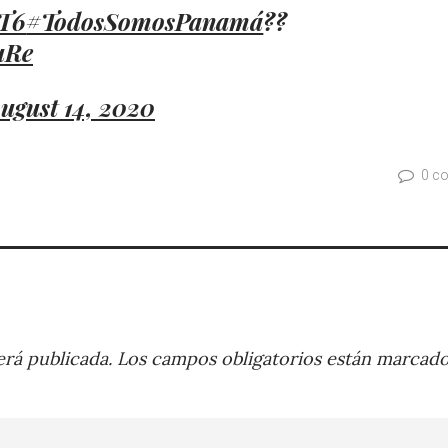
MT6
#TodosSomosPanamá
??
uRe
ugust 14, 2020
0 c
rá publicada.
Los campos obligatorios están marcad