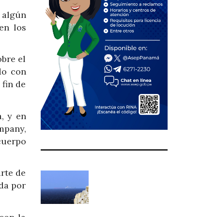
 algún
en los
obre el
do con
fin de
, y en
mpany,
cuerpo
arte de
da por