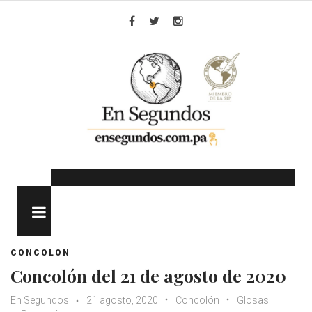
Skip
to
Facebook
Twitter
Instagram
content
MENU
CONCOLON
Concolón del 21 de agosto de 2020
En Segundos
21 agosto, 2020
Concolón
Glosas