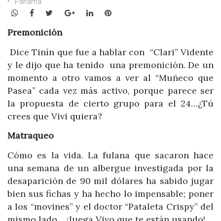
Panamá
WhatsApp
Facebook
Twitter
Google+
LinkedIn
Pinterest
Premonición
Dice Tinín que fue a hablar con “Clari” Vidente
y le dijo que ha tenido una premonición. De un
momento a otro vamos a ver al “Muñeco que
Pasea” cada vez más activo, porque parece ser
la propuesta de cierto grupo para el 24…¿Tú
crees que Vivi quiera?
Matraqueo
Cómo es la vida. La fulana que sacaron hace
una semana de un albergue investigada por la
desaparición de 90 mil dólares ha sabido jugar
bien sus fichas y ha hecho lo impensable; poner
a los “movines” y el doctor “Pataleta Crispy” del
mismo lado… ¡Juega Vivo que te están usando!…