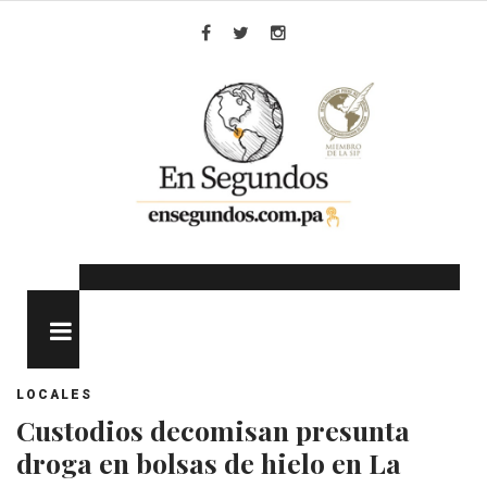
Skip
to
Facebook
Twitter
Instagram
content
MENU
LOCALES
Custodios decomisan presunta
droga en bolsas de hielo en La