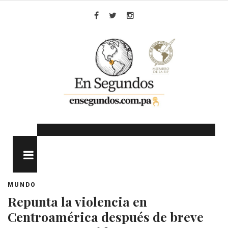
Skip
to
Facebook
Twitter
Instagram
content
MENU
MUNDO
Repunta la violencia en
Centroamérica después de breve