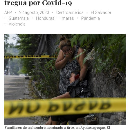
tregua por Covid-19
AFP
22 agosto, 2020
Centroamérica
El Salvador
Guatemala
Honduras
maras
Pandemia
Violencia
Familiares de un hombre asesinado a tiros en Ayutuxtepeque, El