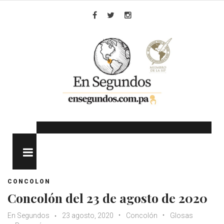
Skip
to
Facebook
Twitter
Instagram
content
MENU
CONCOLON
Concolón del 23 de agosto de 2020
En Segundos
23 agosto, 2020
Concolón
Glosas