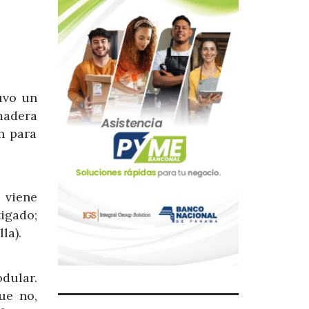
0
uvo un
madera
n para
e viene
igado;
la).
dular.
ue no,