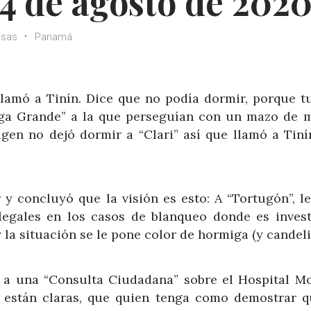
4 de agosto de 202
osas
Panamá
lamó a Tinín. Dice que no podía dormir, porque t
uga Grande” a la que perseguían con un mazo de 
en no dejó dormir a “Clari” así que llamó a Tiní
r y concluyó que la visión es esto: A “Tortugón”, l
egales en los casos de blanqueo donde es invest
 la situación se le pone color de hormiga (y candelil
o a una “Consulta Ciudadana” sobre el Hospital Mo
s están claras, que quien tenga como demostrar q