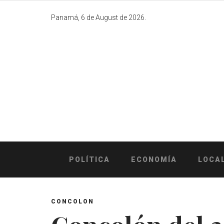
Skip
to
Panamá, 6 de August de 2026.
content
POLÍTICA
ECONOMÍA
LOCA
CONCOLON