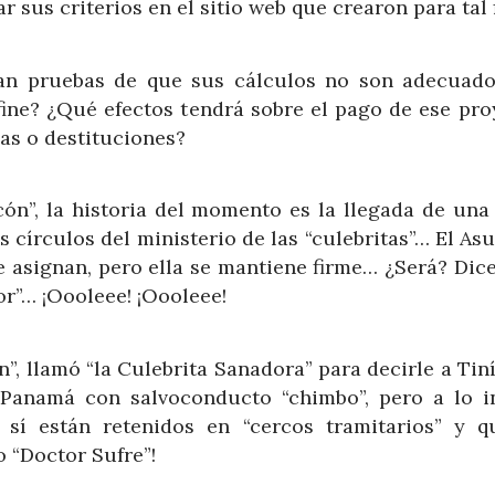
 sus criterios en el sitio web que crearon para tal f
tan pruebas de que sus cálculos no son adecuado
fine? ¿Qué efectos tendrá sobre el pago de ese pro
ias o destituciones?
cón”, la historia del momento es la llegada de una
 círculos del ministerio de las “culebritas”… El As
e asignan, pero ella se mantiene firme… ¿Será? Dice
dor”… ¡Oooleee! ¡Oooleee!
, llamó “la Culebrita Sanadora” para decirle a Tiní
 Panamá con salvoconducto “chimbo”, pero a lo i
sí están retenidos en “cercos tramitarios” y q
 “Doctor Sufre”!