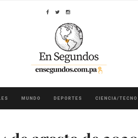
Facebook
Twitter
Instagram
LES
MUNDO
DEPORTES
CIENCIA/TECNO