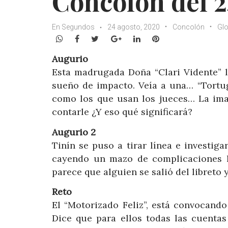
Concolón del 2
En Segundos
24 agosto, 2020
Concolón
Gl
WhatsApp
Facebook
Twitter
Google+
LinkedIn
Pinterest
Augurio
Esta madrugada Doña “Clari Vidente” l
sueño de impacto. Veía a una… “Tort
como los que usan los jueces… La imag
contarle ¿Y eso qué significará?
Augurio 2
Tinín se puso a tirar línea e investiga
cayendo un mazo de complicaciones l
parece que alguien se salió del libreto y
Reto
El “Motorizado Feliz”, está convocand
Dice que para ellos todas las cuenta