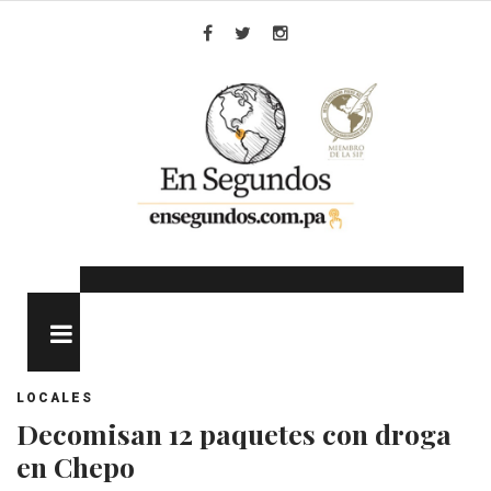
Skip
to
Facebook
Twitter
Instagram
content
MENU
LOCALES
Decomisan 12 paquetes con droga
en Chepo