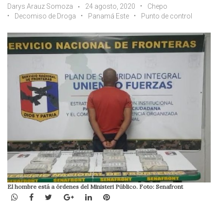
Darys Arauz Somoza
24 agosto, 2020
Chepo
Decomiso de Droga
Panamá Este
Punto de control
El hombre está a órdenes del Ministeri Público. Foto: Senafront
WhatsApp
Facebook
Twitter
Google+
LinkedIn
Pinterest