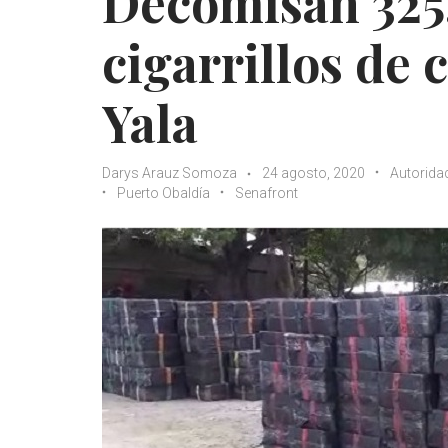
Decomisan 325
cigarrillos de
Yala
Darys Arauz Somoza
24 agosto, 2020
Autorida
Puerto Obaldía
Senafront