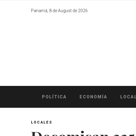
Skip
to
Panamá, 8 de August de 2026.
content
POLÍTICA
ECONOMÍA
LOCA
LOCALES