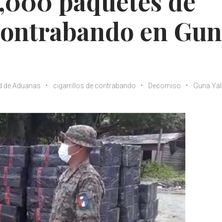
,000 paquetes de
 contrabando en Gu
d de Aduanas
cigarrillos de contrabando
Decomiso
Guna Yal