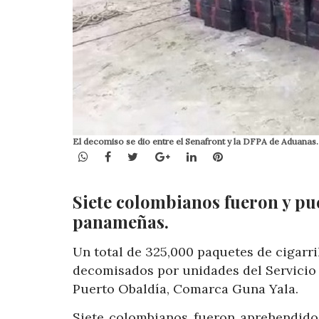
El decomiso se dio entre el Senafront y la DFPA de Aduanas.
WhatsApp
Facebook
Twitter
Google+
LinkedIn
Pinterest
Siete colombianos fueron y pu
panameñas.
Un total de 325,000 paquetes de cigarr
decomisados por unidades del Servicio 
Puerto Obaldía, Comarca Guna Yala.
Siete colombianos fueron aprehendidos