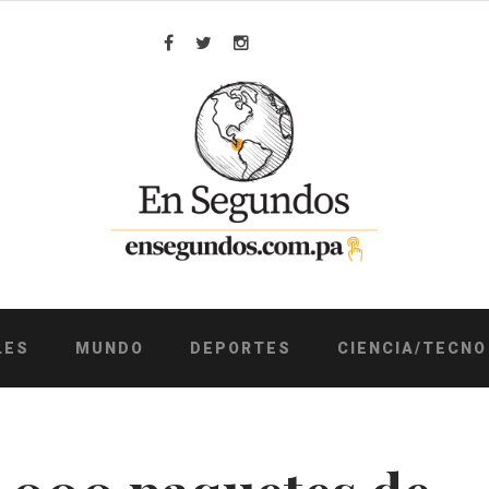
Facebook
Twitter
Instagram
LES
MUNDO
DEPORTES
CIENCIA/TECNO