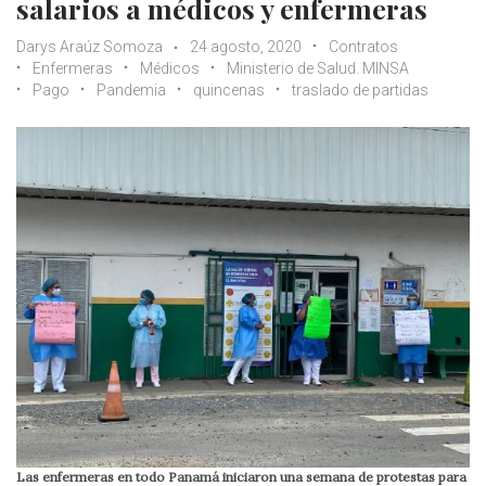
salarios a médicos y enfermeras
Darys Araúz Somoza
24 agosto, 2020
Contratos
Enfermeras
Médicos
Ministerio de Salud. MINSA
Pago
Pandemia
quincenas
traslado de partidas
Las enfermeras en todo Panamá iniciaron una semana de protestas para