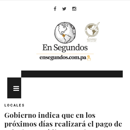
Skip
to
Facebook
Twitter
Instagram
content
MENU
LOCALES
Gobierno indica que en los
próximos días realizará el pago de