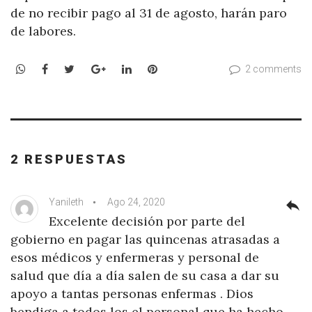
de no recibir pago al 31 de agosto, harán paro
de labores.
WhatsApp
Facebook
Twitter
Google+
LinkedIn
Pinterest
2 comments
2 RESPUESTAS
Yanileth
Ago 24, 2020
reply
Excelente decisión por parte del
gobierno en pagar las quincenas atrasadas a
esos médicos y enfermeras y personal de
salud que día a día salen de su casa a dar su
apoyo a tantas personas enfermas . Dios
bendiga a todos los el personal que ha hecho