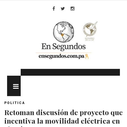
Skip
to
Facebook
Twitter
Instagram
content
MENU
POLITICA
Retoman discusión de proyecto que
incentiva la movilidad eléctrica en