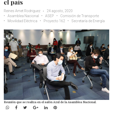
el país
Reines Amet Rodriguez
24 agosto, 2020
Asamblea Nacional
ASEP
Comisión de Transporte
Movilidad Eléctrica
Proyecto 162
Secretaría de Energía
Reunión que se realiza en el salón Azul de la Asamblea Nacional.
WhatsApp
Facebook
Twitter
Google+
LinkedIn
Pinterest