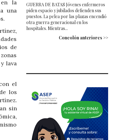
 en la
GUERRA DE BATAS Jóvenes enfermeros
ia una
piden espacio y jubilados defienden sus
puestos. La pelea por las plazas encendió
s.
otra guerra generacional en los
hospitales. Mientras...
tínez,
Concolón anteriores >>
idades
ios de
 zonas
 y lava
con el
de los
tínez.
an sin
ómica,
 mismo