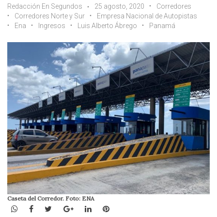
Redacción En Segundos
25 agosto, 2020
Corredores
Corredores Norte y Sur
Empresa Nacional de Autopistas
Ena
Ingresos
Luis Alberto Ábrego
Panamá
Caseta del Corredor. Foto: ENA
WhatsApp
Facebook
Twitter
Google+
LinkedIn
Pinterest