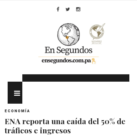
Skip
to
Facebook
Twitter
Instagram
content
MENU
ECONOMÍA
ENA reporta una caída del 50% de
tráficos e ingresos