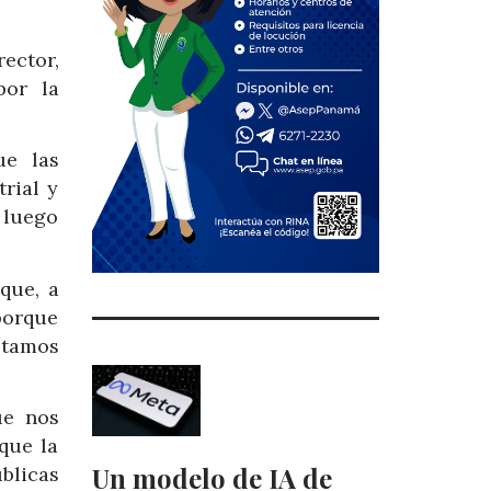
ector,
por la
ue las
rial y
 luego
que, a
porque
stamos
ue nos
que la
Un modelo de IA de
úblicas