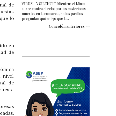
VIRUS… Y SILENCIO Mientras el Minsa
nal de
corre contra el reloj por las misteriosas
uestas
muertes en la comarca, en los pasillos
 que lo
preguntan quién dejó que la...
Concolón anteriores >>
cido en
dad de
nómica
 nivel
ual de
cuesta
presas
eadas.