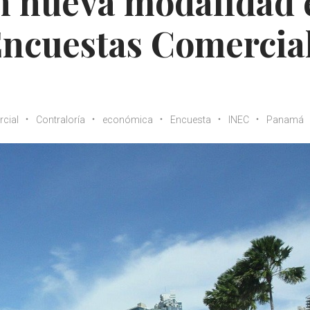
 nueva modalidad 
Encuestas Comercial
cial
Contraloría
económica
Encuesta
INEC
Panamá