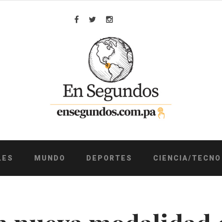
Facebook
Twitter
Instagram
LES
MUNDO
DEPORTES
CIENCIA/TECNO