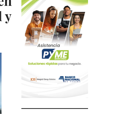
en
 y