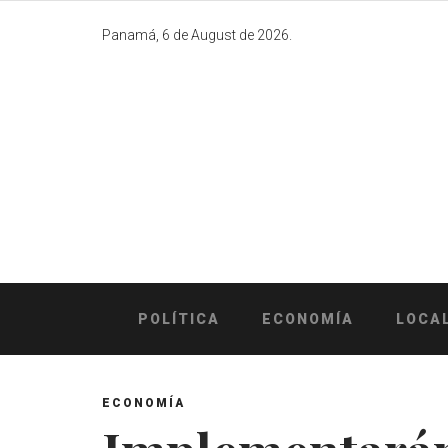
Skip
to
Panamá, 6 de August de 2026.
content
POLÍTICA
ECONOMÍA
LOCA
ECONOMÍA