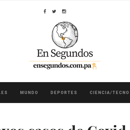
Facebook
Twitter
Instagram
LES
MUNDO
DEPORTES
CIENCIA/TECNO