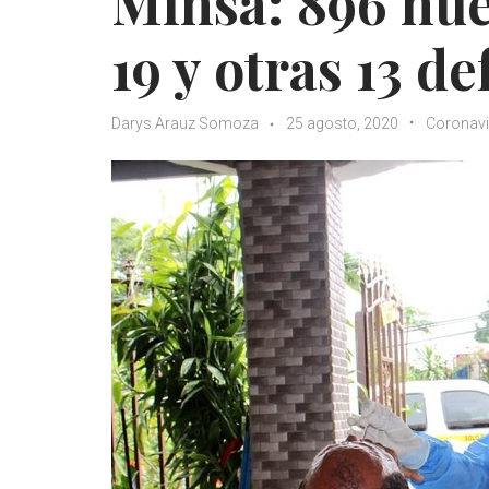
Minsa: 896 nue
19 y otras 13 d
Darys Arauz Somoza
25 agosto, 2020
Coronavi