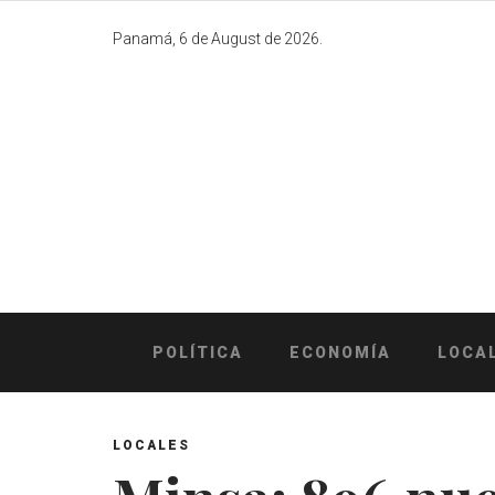
Skip
to
Panamá, 6 de August de 2026.
content
POLÍTICA
ECONOMÍA
LOCA
LOCALES