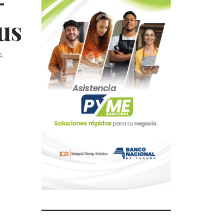
-
rus
A