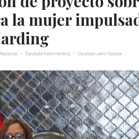
ón de proyecto sob
ra la mujer impulsa
Harding
Nacional
Diputada Kaira Harding
Diputado Jairo Salazar