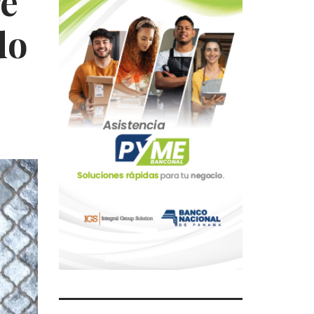
re
do