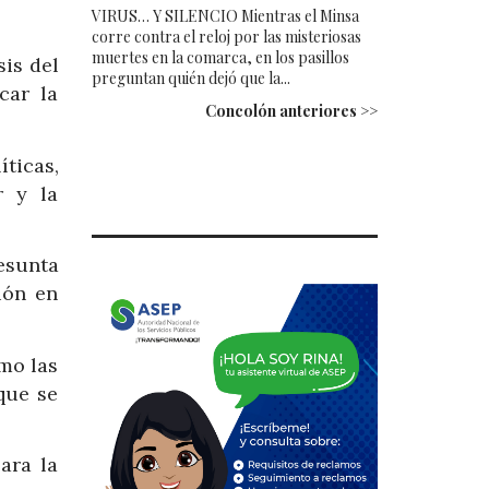
VIRUS… Y SILENCIO Mientras el Minsa
corre contra el reloj por las misteriosas
muertes en la comarca, en los pasillos
is del
preguntan quién dejó que la...
car la
Concolón anteriores >>
ticas,
r y la
esunta
ión en
omo las
que se
ara la