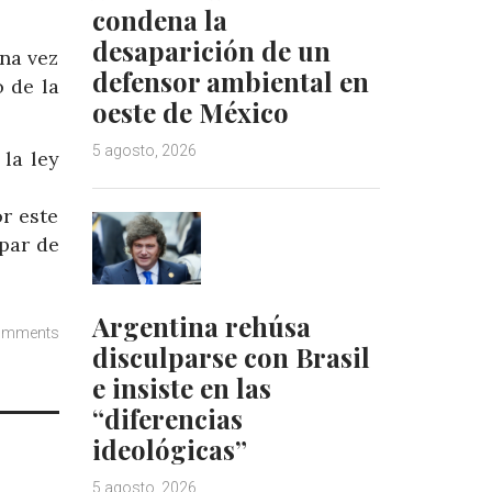
condena la
desaparición de un
na vez
defensor ambiental en
 de la
oeste de México
5 agosto, 2026
 la ley
r este
par de
Argentina rehúsa
omments
disculparse con Brasil
e insiste en las
“diferencias
ideológicas”
5 agosto, 2026