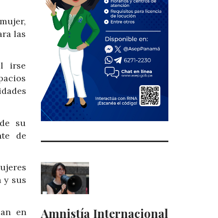
 mujer,
ra las
l irse
pacios
idades
 de su
nte de
ujeres
 y sus
Amnistía Internacional
pan en