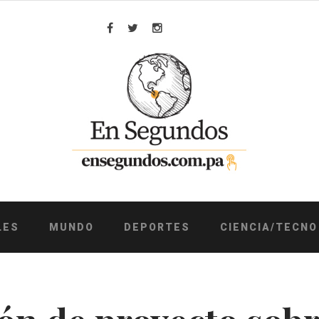
Facebook
Twitter
Instagram
LES
MUNDO
DEPORTES
CIENCIA/TECNO