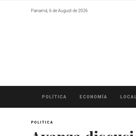
Skip
to
Panamá, 6 de August de 2026.
content
POLÍTICA
ECONOMÍA
LOCA
POLITICA