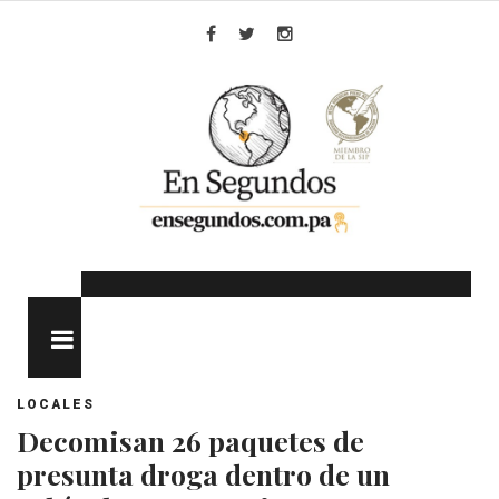
Skip
to
Facebook
Twitter
Instagram
content
MENU
LOCALES
Decomisan 26 paquetes de
presunta droga dentro de un