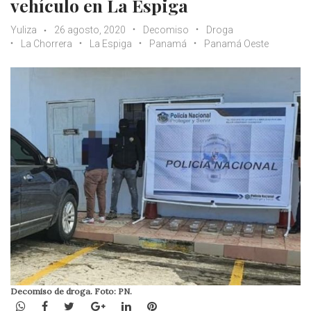
vehículo en La Espiga
Yuliza
26 agosto, 2020
Decomiso
Droga
La Chorrera
La Espiga
Panamá
Panamá Oeste
Decomiso de droga. Foto: PN.
WhatsApp
Facebook
Twitter
Google+
LinkedIn
Pinterest