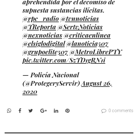
aprehendida por el decomiso de
supuesta sustancias ilícitas.
@rpc_radio
@tvnnoticias
@TReporta
@SertvNoticias
@nexnoticias
@criticaenlinea
@elsiglodigital
@lanoticia507
@grupoelite507
@MetroLibrePTY
pic.twitter.com/SzTD1gRN1i
— Policía Nacional
(@ProtegeryServir)
August 26,
2020
WhatsApp
Facebook
Twitter
Google+
LinkedIn
Pinterest
0 comments