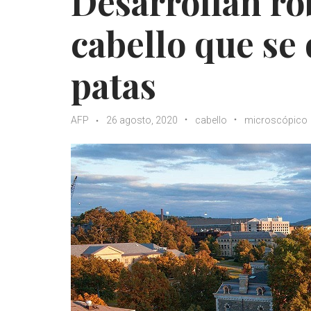
Desarrollan ro
cabello que se
patas
AFP
26 agosto, 2020
cabello
microscópico