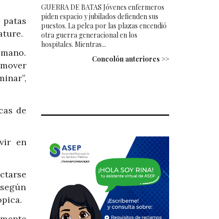
GUERRA DE BATAS Jóvenes enfermeros
piden espacio y jubilados defienden sus
 patas
puestos. La pelea por las plazas encendió
ature.
otra guerra generacional en los
hospitales. Mientras...
umano.
Concolón anteriores >>
 mover
minar”,
icas de
vir en
ctarse
 según
ópica.
amente