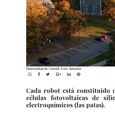
Universidad de Cornell. Foto: Internet.
WhatsApp
Facebook
Twitter
Google+
LinkedIn
Pinterest
Cada robot está constituido 
células fotovoltaicas de sil
electroquímicos (las patas).