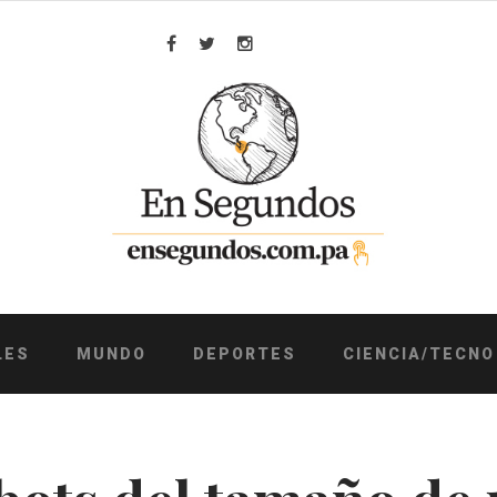
Facebook
Twitter
Instagram
LES
MUNDO
DEPORTES
CIENCIA/TECNO