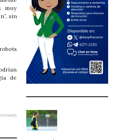
os muy
”, sin
robots
odrían
gía de
omments