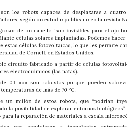
í son los robots capaces de desplazarse a cuatro
adores, según un estudio publicado en la revista N
grosor de un cabello “son invisibles para el ojo h
diante células solares implantadas. Podemos hacer
 estas células fotovoltaicas, lo que les permite ca
versidad de Cornell, en Estados Unidos.
e circuito fabricado a partir de células fotovolta
ores electroquímicos (las patas).
 de 0,1 mm son robustos porque pueden sobrevi
 temperaturas de más de 70 ºC.
e un millón de estos robots, que “podrían inye
do la posibilidad de explorar entornos biológicos”,
o para la reparación de materiales a escala microsc
nica nos condujeron a tecnologías extremad