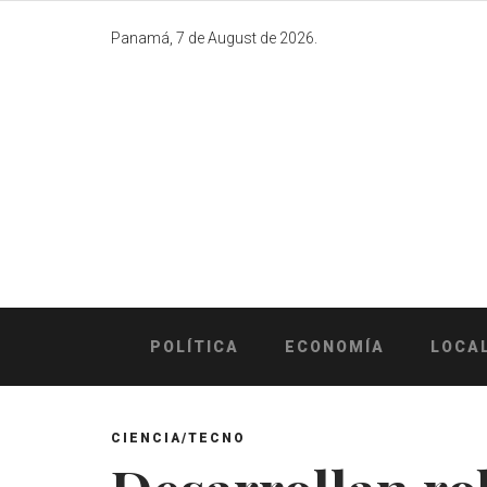
Skip
to
Panamá, 7 de August de 2026.
content
POLÍTICA
ECONOMÍA
LOCA
CIENCIA/TECNO