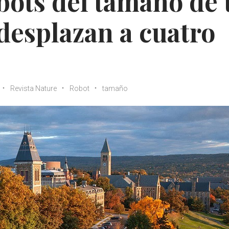
bots del tamaño de
 desplazan a cuatro
Revista Nature
Robot
tamaño