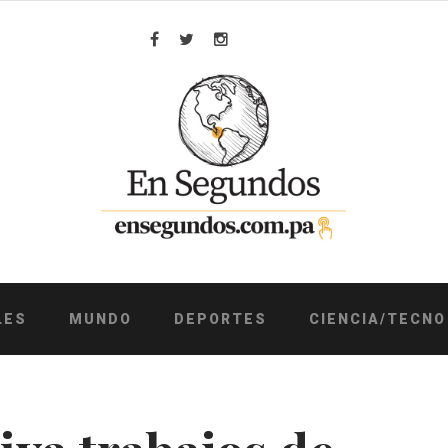
Facebook
Twitter
Instagram
LES
MUNDO
DEPORTES
CIENCIA/TECNO