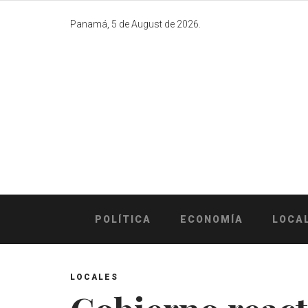
Skip
to
Panamá, 5 de August de 2026.
content
POLÍTICA
ECONOMÍA
LOCA
LOCALES