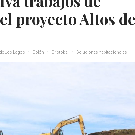
iva trabajos de
el proyecto Altos d
 de Los Lagos
Colón
Cristobal
Soluciones habitacionales