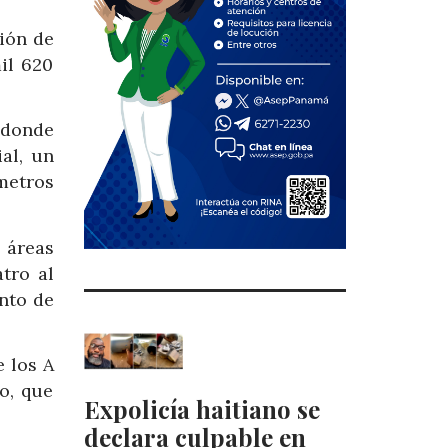
sión de
il 620
 donde
al, un
metros
 áreas
atro al
ento de
 los A
o, que
Expolicía haitiano se
declara culpable en