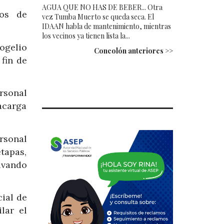
AGUA QUE NO HAS DE BEBER... Otra
jos de
vez Tumba Muerto se queda seca. El
IDAAN habla de mantenimiento, mientras
los vecinos ya tienen lista la...
ogelio
Concolón anteriores >>
fin de
ersonal
acarga
rsonal
tapas,
ivando
cial de
lar el