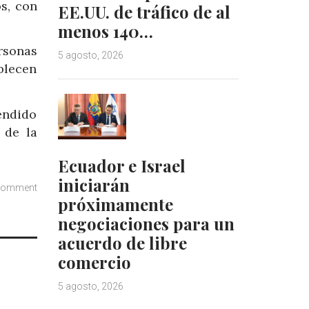
s, con
EE.UU. de tráfico de al
menos 140…
rsonas
5 agosto, 2026
blecen
endido
 de la
Ecuador e Israel
iniciarán
comment
próximamente
negociaciones para un
acuerdo de libre
comercio
5 agosto, 2026