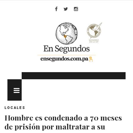
Skip
to
Facebook
Twitter
Instagram
content
MENU
LOCALES
Hombre es condenado a 70 meses
de prisión por maltratar a su