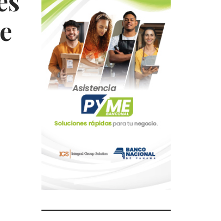
es
de