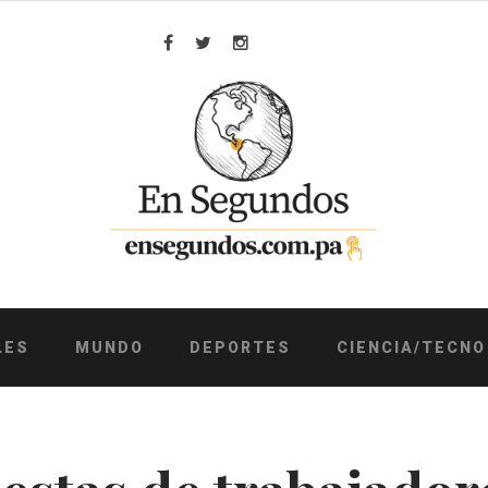
Facebook
Twitter
Instagram
LES
MUNDO
DEPORTES
CIENCIA/TECNO