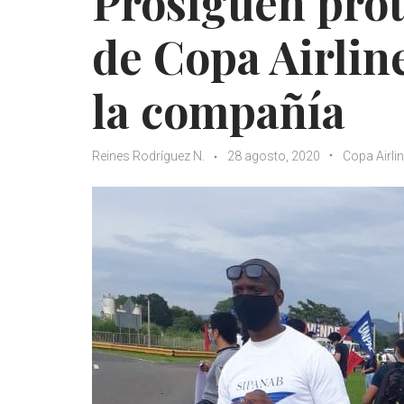
Prosiguen prot
de Copa Airlin
la compañía
Reines Rodríguez N.
28 agosto, 2020
Copa Airli