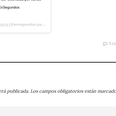
EnSegundos
namá
(@ensegundos.pa) el
28 Ago, 2020 a las 8:10 PDT
0 c
rá publicada.
Los campos obligatorios están marcad