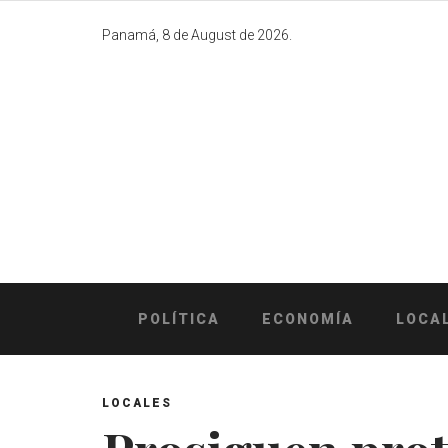
Skip
to
Panamá, 8 de August de 2026.
content
POLÍTICA
ECONOMÍA
LOCA
LOCALES