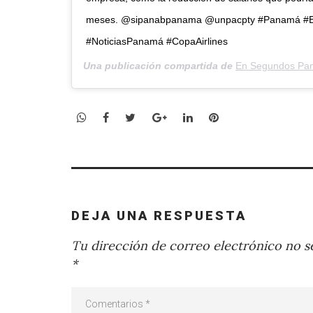
meses. @sipanabpanama @unpacpty #Panamá #
#NoticiasPanamá #CopaAirlines
Una publicación compartida de
En Segundos Pa
WhatsApp
Facebook
Twitter
Google+
LinkedIn
Pinterest
DEJA UNA RESPUESTA
Tu dirección de correo electrónico no se
*