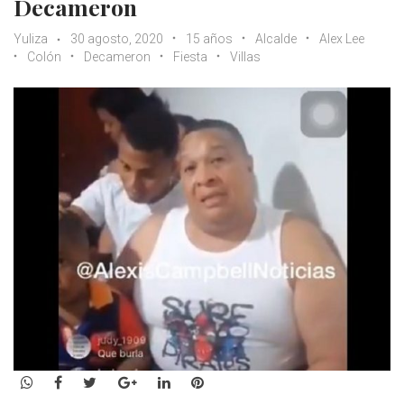
Decameron
Yuliza
30 agosto, 2020
15 años
Alcalde
Alex Lee
Colón
Decameron
Fiesta
Villas
WhatsApp
Facebook
Twitter
Google+
LinkedIn
Pinterest