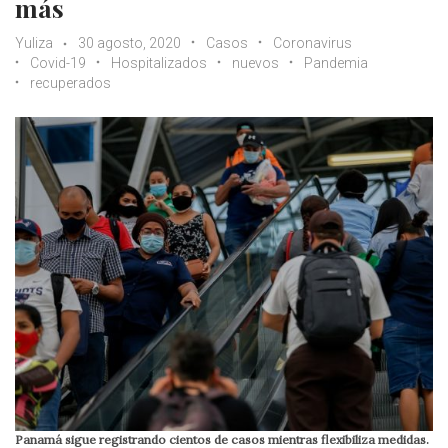
más
Yuliza
30 agosto, 2020
Casos
Coronavirus
Covid-19
Hospitalizados
nuevos
Pandemia
recuperados
Panamá sigue registrando cientos de casos mientras flexibiliza medidas.