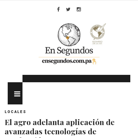
Skip
to
Facebook
Twitter
Instagram
content
MENU
LOCALES
El agro adelanta aplicación de
avanzadas tecnologías de