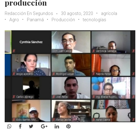
producción
Redacción En Segundos
30 agosto, 2020
agrícola
Agro
Panamá
Producción
tecnologías
WhatsApp
Facebook
Twitter
Google+
LinkedIn
Pinterest