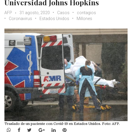
Universidad Johns Hopkins
AFP
31 agosto, 2020
Casos
contagios
Coronavirus
Estados Unidos
Millones
Traslado de un paciente con Covid-19 en Estados Unidos. Foto: AFP.
WhatsApp
Facebook
Twitter
Google+
LinkedIn
Pinterest