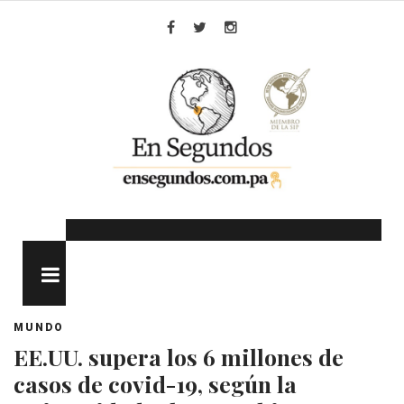
Skip
to
Facebook
Twitter
Instagram
content
MENU
MUNDO
EE.UU. supera los 6 millones de
casos de covid-19, según la