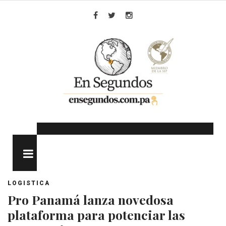
Skip
to
Facebook
Twitter
Instagram
content
MENU
LOGISTICA
Pro Panamá lanza novedosa
plataforma para potenciar las