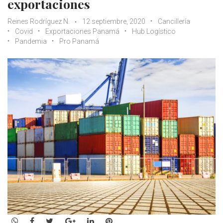
exportaciones
Reines Rodríguez N.
12 septiembre, 2020
Cancillería
Covid
Exportaciones Panamá
Hub Logístico
Pandemia
Pro Panamá
WhatsApp
Facebook
Twitter
Google+
LinkedIn
Pinterest