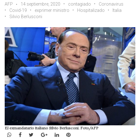
AFP
14 septiembre, 2020
contagiado
Coronavirus
Covid-19
exprimer ministro
Hospitalizado
Italia
Silvio Berlusconi
El exmandatario italiano Silvio Berlusconi. Foto/AFP
WhatsApp
Facebook
Twitter
Google+
LinkedIn
Pinterest