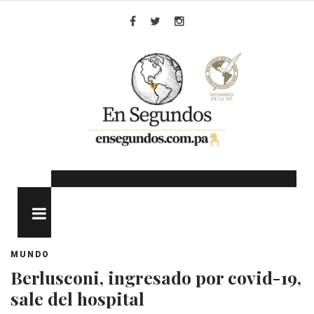
Skip
to
Facebook
Twitter
Instagram
content
MENU
MUNDO
Berlusconi, ingresado por covid-19,
sale del hospital