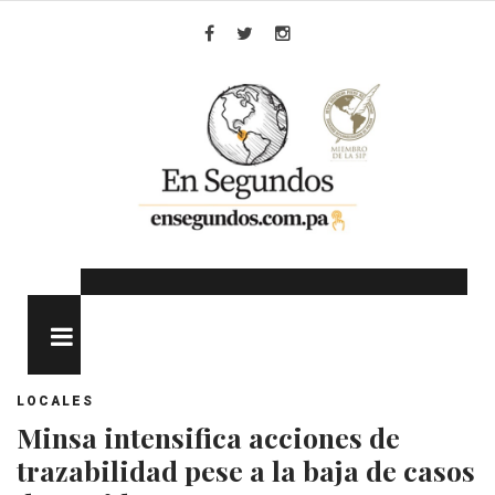
Skip
to
Facebook
Twitter
Instagram
content
MENU
LOCALES
Minsa intensifica acciones de
trazabilidad pese a la baja de casos