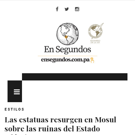
Skip
to
Facebook
Twitter
Instagram
content
MENU
ESTILOS
Las estatuas resurgen en Mosul
sobre las ruinas del Estado