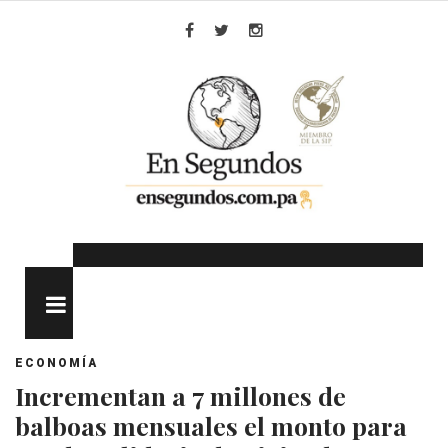
Skip
to
Facebook
Twitter
Instagram
content
MENU
ECONOMÍA
Incrementan a 7 millones de
balboas mensuales el monto para