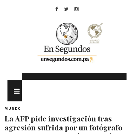
Skip
to
Facebook
Twitter
Instagram
content
MENU
MUNDO
La AFP pide investigación tras
agresión sufrida por un fotógrafo