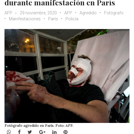
durante manifestación en París
AFP
29 noviembre, 2020
AFP
Agredido
Fotógrafo
Manifestaciones
París
Policía
Fotógrafo agredido en París. Foto: AFP.
WhatsApp
Facebook
Twitter
Google+
LinkedIn
Pinterest