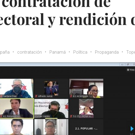
contratación de
ctoral y rendición 
paña
contratación
Panamá
Política
Propaganda
Top