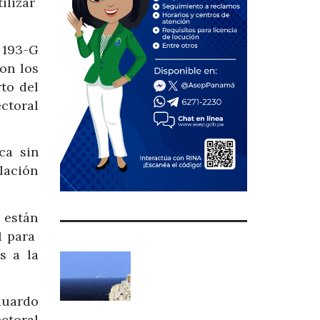
ilizar
 193-G
on los
to del
ectoral
ca sin
lación
 están
1 para
s a la
duardo
ctoral