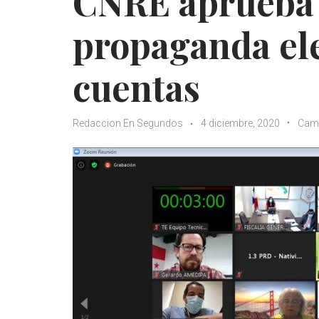
CNRE aprueba 
propaganda ele
cuentas
Redaccion En Segundos
4 diciembre, 2020
Cam