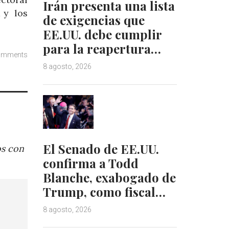
Irán presenta una lista
d y los
de exigencias que
EE.UU. debe cumplir
para la reapertura…
omments
8 agosto, 2026
El Senado de EE.UU.
os con
confirma a Todd
Blanche, exabogado de
Trump, como fiscal…
8 agosto, 2026