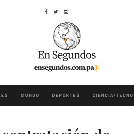
Facebook
Twitter
Instagram
LES
MUNDO
DEPORTES
CIENCIA/TECNO