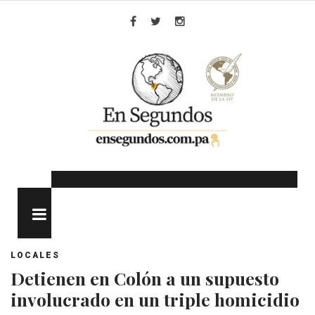
Skip
to
Facebook
Twitter
Instagram
content
MENU
LOCALES
Detienen en Colón a un supuesto
involucrado en un triple homicidio