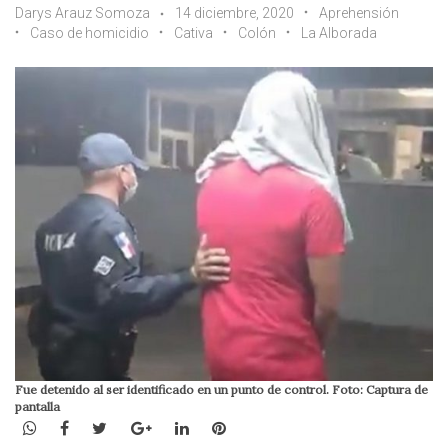
Darys Arauz Somoza
14 diciembre, 2020
Aprehensión
Caso de homicidio
Cativa
Colón
La Alborada
Fue detenido al ser identificado en un punto de control. Foto: Captura de
pantalla
WhatsApp
Facebook
Twitter
Google+
LinkedIn
Pinterest