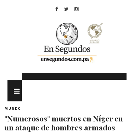
Skip
to
Facebook
Twitter
Instagram
content
MENU
MUNDO
"Numerosos" muertos en Níger en
un ataque de hombres armados