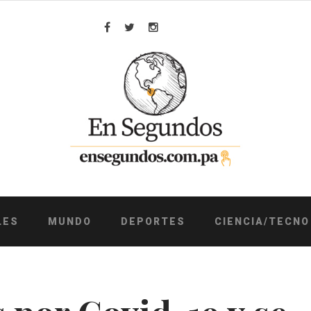
Facebook
Twitter
Instagram
LES
MUNDO
DEPORTES
CIENCIA/TECNO