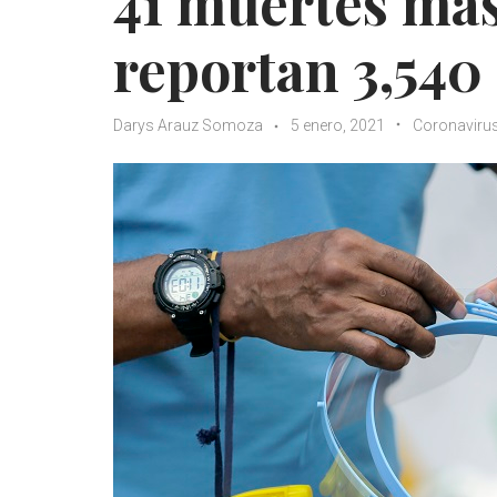
41 muertes más
reportan 3,540
Darys Arauz Somoza
5 enero, 2021
Coronaviru