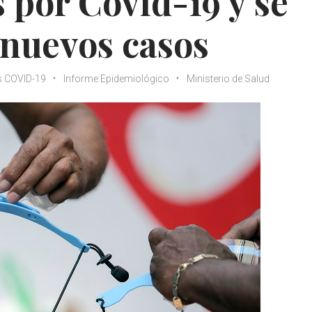
 por Covid-19 y se
 nuevos casos
s COVID-19
Informe Epidemiológico
Ministerio de Salud