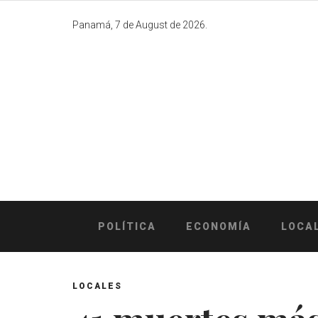
Skip
to
Panamá, 7 de August de 2026.
content
POLÍTICA
ECONOMÍA
LOCA
LOCALES