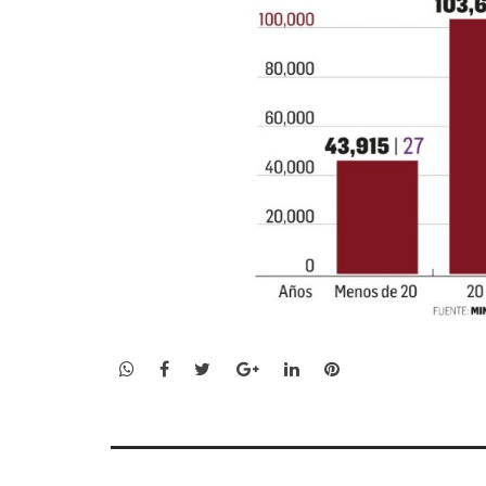
WhatsApp
Facebook
Twitter
Google+
LinkedIn
Pinterest